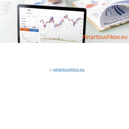
petartoushkov.eu