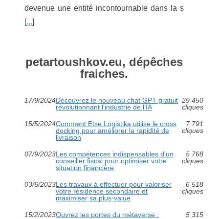
devenue une entité incontournable dans la s
[
...
]
petartoushkov.eu, dépêches
fraiches.
17/9/2024
Découvrez le nouveau chat GPT gratuit
29 450
révolutionnant l'industrie de l'IA
cliques
15/5/2024
Comment Etxe Logistika utilise le cross
7 791
docking pour améliorer la rapidité de
cliques
livraison
07/9/2023
Les compétences indispensables d'un
5 768
conseiller fiscal pour optimiser votre
cliques
situation financière
03/6/2023
Les travaux à effectuer pour valoriser
6 518
votre résidence secondaire et
cliques
maximiser sa plus-value
15/2/2023
Ouvrez les portes du métaverse :
5 315